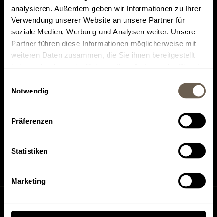
analysieren. Außerdem geben wir Informationen zu Ihrer
Verwendung unserer Website an unsere Partner für
soziale Medien, Werbung und Analysen weiter. Unsere
Partner führen diese Informationen möglicherweise mit
weiteren Daten zusammen, die Sie ihnen bereitgestellt
Il più votato su
Trovateci su
haben oder die sie im Rahmen Ihrer Nutzung der Dienste
Tripadvisor
HolidayCheck
gesammelt haben.
Einwilligungsauswahl
Notwendig
Präferenzen
Trovateci su
Trovateci su
Instagram
Facebook
Statistiken
Marketing
Richiesta