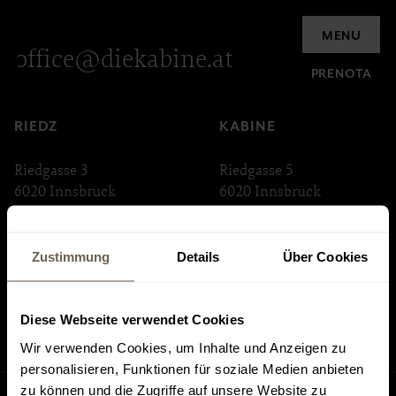
Richiesta
MENU
office@diekabine.at
PRENOTA
RIEDZ
KABINE
Riedgasse 3
Riedgasse 5
6020 Innsbruck
6020 Innsbruck
ABSTEIGE
INNSTRASSE 33
Zustimmung
Details
Über Cookies
Riedgasse 6
Innstraße 33
6020 Innsbruck
6020 Innsbruck
Diese Webseite verwendet Cookies
Wir verwenden Cookies, um Inhalte und Anzeigen zu
personalisieren, Funktionen für soziale Medien anbieten
zu können und die Zugriffe auf unsere Website zu