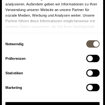
analysieren. Außerdem geben wir Informationen zu Ihrer
Verwendung unserer Website an unsere Partner für
soziale Medien, Werbung und Analysen weiter. Unsere
Partner führen diese Informationen möglicherweise mit
weiteren Daten zusammen, die Sie ihnen bereitgestellt
Il più votato su
Trovateci su
haben oder die sie im Rahmen Ihrer Nutzung der Dienste
Tripadvisor
HolidayCheck
gesammelt haben.
Einwilligungsauswahl
Notwendig
Präferenzen
Trovateci su
Trovateci su
Instagram
Facebook
Statistiken
Marketing
Richiesta