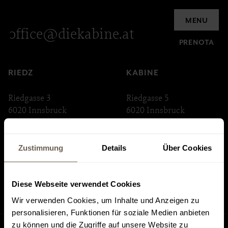
Richiesta
MENU
office@diekabine.at
PRENOTA
RIEDZ
KABINE
Riedgasse 3
Riedgasse 5
6020 Innsbruck
6020 Innsbruck
ABSTEIGE
INNSTRASSE 33
Zustimmung
Details
Über Cookies
Riedgasse 6
Innstraße 33
6020 Innsbruck
6020 Innsbruck
Diese Webseite verwendet Cookies
Wir verwenden Cookies, um Inhalte und Anzeigen zu
personalisieren, Funktionen für soziale Medien anbieten
zu können und die Zugriffe auf unsere Website zu