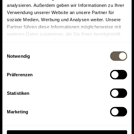
analysieren. Außerdem geben wir Informationen zu Ihrer
Verwendung unserer Website an unsere Partner für
soziale Medien, Werbung und Analysen weiter. Unsere
Partner führen diese Informationen möglicherweise mit
weiteren Daten zusammen, die Sie ihnen bereitgestellt
Il più votato su
Trovateci su
haben oder die sie im Rahmen Ihrer Nutzung der Dienste
Tripadvisor
HolidayCheck
gesammelt haben.
Einwilligungsauswahl
Notwendig
Präferenzen
Trovateci su
Trovateci su
Instagram
Facebook
Statistiken
Marketing
Richiesta