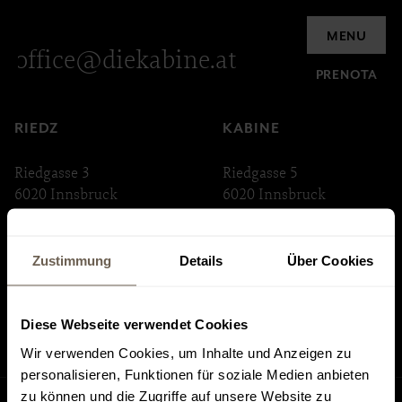
Richiesta
MENU
office@diekabine.at
PRENOTA
RIEDZ
KABINE
Riedgasse 3
Riedgasse 5
6020 Innsbruck
6020 Innsbruck
ABSTEIGE
INNSTRASSE 33
Zustimmung
Details
Über Cookies
Riedgasse 6
Innstraße 33
6020 Innsbruck
6020 Innsbruck
Diese Webseite verwendet Cookies
Wir verwenden Cookies, um Inhalte und Anzeigen zu
personalisieren, Funktionen für soziale Medien anbieten
zu können und die Zugriffe auf unsere Website zu