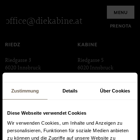
Richiesta
MENU
office@diekabine.at
PRENOTA
RIEDZ
KABINE
Riedgasse 3
Riedgasse 5
6020 Innsbruck
6020 Innsbruck
ABSTEIGE
INNSTRASSE 33
Zustimmung
Details
Über Cookies
Riedgasse 6
Innstraße 33
6020 Innsbruck
6020 Innsbruck
Diese Webseite verwendet Cookies
Wir verwenden Cookies, um Inhalte und Anzeigen zu
personalisieren, Funktionen für soziale Medien anbieten
zu können und die Zugriffe auf unsere Website zu