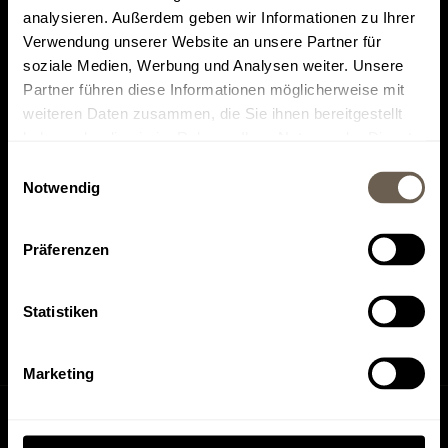
analysieren. Außerdem geben wir Informationen zu Ihrer
Verwendung unserer Website an unsere Partner für
soziale Medien, Werbung und Analysen weiter. Unsere
Partner führen diese Informationen möglicherweise mit
weiteren Daten zusammen, die Sie ihnen bereitgestellt
Il più votato su
Trovateci su
haben oder die sie im Rahmen Ihrer Nutzung der Dienste
Tripadvisor
HolidayCheck
gesammelt haben.
Einwilligungsauswahl
Notwendig
Präferenzen
Trovateci su
Trovateci su
Instagram
Facebook
Statistiken
Marketing
Richiesta