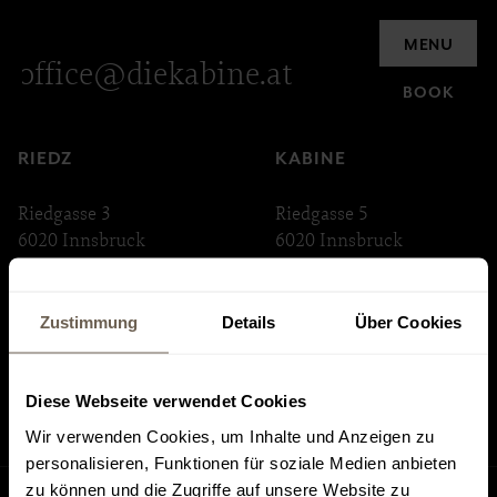
Inquiry
MENU
office@diekabine.at
BOOK
RIEDZ
KABINE
Riedgasse 3
Riedgasse 5
6020 Innsbruck
6020 Innsbruck
ABSTEIGE
INNSTRASSE 33
Zustimmung
Details
Über Cookies
Riedgasse 6
Innstraße 33
6020 Innsbruck
6020 Innsbruck
Diese Webseite verwendet Cookies
Wir verwenden Cookies, um Inhalte und Anzeigen zu
personalisieren, Funktionen für soziale Medien anbieten
zu können und die Zugriffe auf unsere Website zu