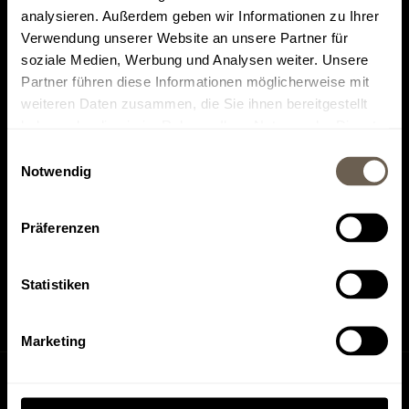
analysieren. Außerdem geben wir Informationen zu Ihrer
Verwendung unserer Website an unsere Partner für
soziale Medien, Werbung und Analysen weiter. Unsere
Partner führen diese Informationen möglicherweise mit
weiteren Daten zusammen, die Sie ihnen bereitgestellt
Top rated on
Find us on
haben oder die sie im Rahmen Ihrer Nutzung der Dienste
Tripadvisor
HolidayCheck
gesammelt haben.
Einwilligungsauswahl
Notwendig
Präferenzen
Find us on
Find us on
Instagram
Facebook
Statistiken
Marketing
Inquiry