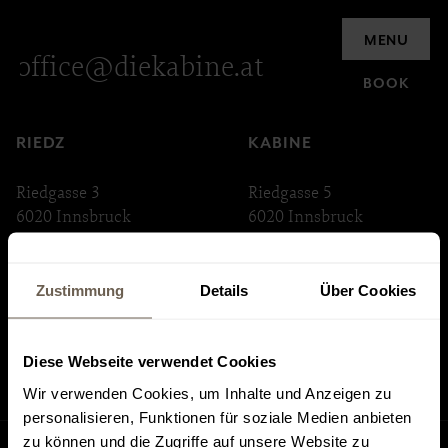
Inquiry
MENU
office@diekabine.at
BOOK
RIEDZ
KABINE
Riedgasse 3
Riedgasse 5
6020 Innsbruck
6020 Innsbruck
ABSTEIGE
INNSTRASSE 33
Zustimmung
Details
Über Cookies
Riedgasse 6
Innstraße 33
6020 Innsbruck
6020 Innsbruck
Diese Webseite verwendet Cookies
Wir verwenden Cookies, um Inhalte und Anzeigen zu
personalisieren, Funktionen für soziale Medien anbieten
zu können und die Zugriffe auf unsere Website zu