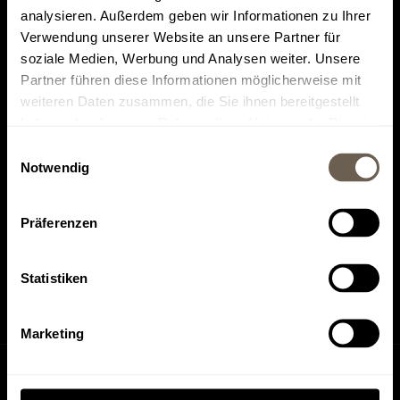
analysieren. Außerdem geben wir Informationen zu Ihrer
Verwendung unserer Website an unsere Partner für
soziale Medien, Werbung und Analysen weiter. Unsere
Partner führen diese Informationen möglicherweise mit
weiteren Daten zusammen, die Sie ihnen bereitgestellt
Top rated on
Find us on
haben oder die sie im Rahmen Ihrer Nutzung der Dienste
Tripadvisor
HolidayCheck
gesammelt haben.
Einwilligungsauswahl
Notwendig
Präferenzen
Find us on
Find us on
Instagram
Facebook
Statistiken
Marketing
Inquiry