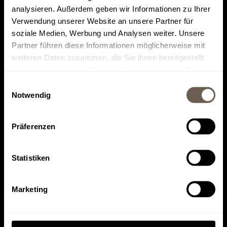
analysieren. Außerdem geben wir Informationen zu Ihrer
Verwendung unserer Website an unsere Partner für
soziale Medien, Werbung und Analysen weiter. Unsere
Partner führen diese Informationen möglicherweise mit
weiteren Daten zusammen, die Sie ihnen bereitgestellt
Top rated on
Find us on
haben oder die sie im Rahmen Ihrer Nutzung der Dienste
Tripadvisor
HolidayCheck
gesammelt haben.
Einwilligungsauswahl
Notwendig
Präferenzen
Find us on
Find us on
Instagram
Facebook
Statistiken
Marketing
Inquiry