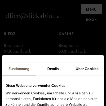
Inquiry
MENU
office@diekabine.at
BOOK
RIEDZ
KABINE
Riedgasse 3
Riedgasse 5
6020 Innsbruck
6020 Innsbruck
ABSTEIGE
INNSTRASSE 33
Zustimmung
Details
Über Cookies
Riedgasse 6
Innstraße 33
6020 Innsbruck
6020 Innsbruck
Diese Webseite verwendet Cookies
Wir verwenden Cookies, um Inhalte und Anzeigen zu
personalisieren, Funktionen für soziale Medien anbieten
zu können und die Zugriffe auf unsere Website zu