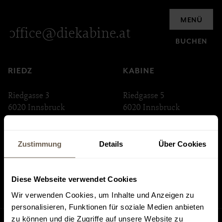
Anfrage
MENÜ
office@diekabine.at
BUCHEN
RIEDZ
KABINE
Riedgasse 3
Riedgasse 5
6020 Innsbruck
6020 Innsbruck
ABSTEIGE
INNSTRASSE 33
Zustimmung
Details
Über Cookies
Riedgasse 6
Innstraße 33
6020 Innsbruck
6020 Innsbruck
Diese Webseite verwendet Cookies
Wir verwenden Cookies, um Inhalte und Anzeigen zu
personalisieren, Funktionen für soziale Medien anbieten
zu können und die Zugriffe auf unsere Website zu