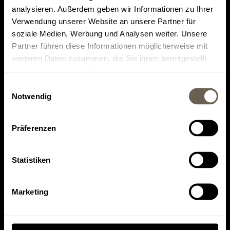
analysieren. Außerdem geben wir Informationen zu Ihrer
Verwendung unserer Website an unsere Partner für
soziale Medien, Werbung und Analysen weiter. Unsere
Partner führen diese Informationen möglicherweise mit
weiteren Daten zusammen, die Sie ihnen bereitgestellt
Top bewertet auf
Finde uns auf
haben oder die sie im Rahmen Ihrer Nutzung der Dienste
Tripadvisor
HolidayCheck
gesammelt haben.
Einwilligungsauswahl
Notwendig
Präferenzen
Finde uns auf
Finde uns auf
Instagram
Facebook
Statistiken
Marketing
Anfrage