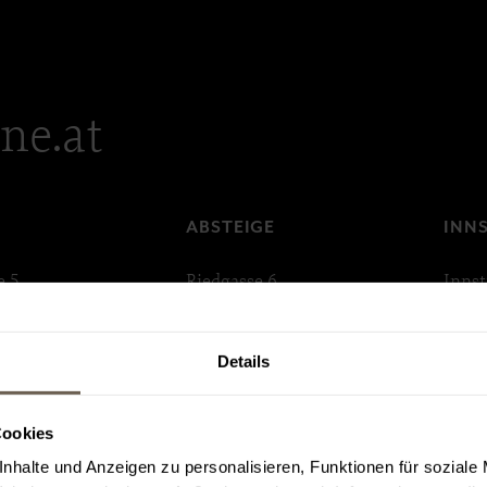
ne.at
APARTMENTS
FAQ
AKTIVITÄ
Riedz
Sommer
Kabine
Winter
Absteige
ABSTEIGE
INNS
Innstraße 33
e 5
Riedgasse 6
Innst
Anfragen
sbruck
6020 Innsbruck
6020
Details
Cookies
nhalte und Anzeigen zu personalisieren, Funktionen für soziale