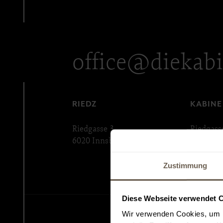
office@diekabi
RIEDZ
KABINE
Riedgasse 3
Riedgass
6020 Innsbruck
6020 Inn
Zustimmung
Diese Webseite verwendet 
Wir verwenden Cookies, um I