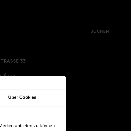
MENÜ
DE
EN
TEN
GESCHICHTE
KONTAKT
BUCHEN
IT
Anfrage
TRASSE 33
raße 33
 Innsbruck
Über Cookies
 Medien anbieten zu können