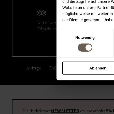
und die Zugriffe auf unsere 
Website an unsere Partner fü
möglicherweise mit weiteren
der Dienste gesammelt habe
Top bewertet auf
Finde un
Tripadvisor
Holiday
Einwilligungsauswahl
Notwendig
Anfrage
FAQ
Infos
Touren
Jobs
Ablehnen
Melde dich zum
an und erhalte
NEWSLETTER
5%