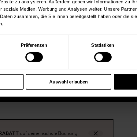
Website zu analysieren. Außerdem geben wir Informationen zu I
r soziale Medien, Werbung und Analysen weiter. Unsere Partner
 Daten zusammen, die Sie ihnen bereitgestellt haben oder die s
n.
s auf
Finde uns auf
Finde
Check
Instagram
Face
Präferenzen
Statistiken
Kontakt
Impressum
Barrierefreiheit
Datensch
Auswahl erlauben
auf deine nächste Buchung!
 RABATT