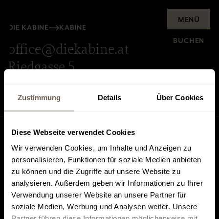
Anfrage
MENÜ
DIE KABINE
KABINE
BUCHEN
office@diekabine.at
Riedgasse 5
6020 Innsbruck
Zustimmung
Details
Über Cookies
Diese Webseite verwendet Cookies
Wir verwenden Cookies, um Inhalte und Anzeigen zu
personalisieren, Funktionen für soziale Medien anbieten
zu können und die Zugriffe auf unsere Website zu
analysieren. Außerdem geben wir Informationen zu Ihrer
Top bewertet auf
Finde uns auf
Verwendung unserer Website an unsere Partner für
Tripadvisor
HolidayCheck
soziale Medien, Werbung und Analysen weiter. Unsere
Partner führen diese Informationen möglicherweise mit