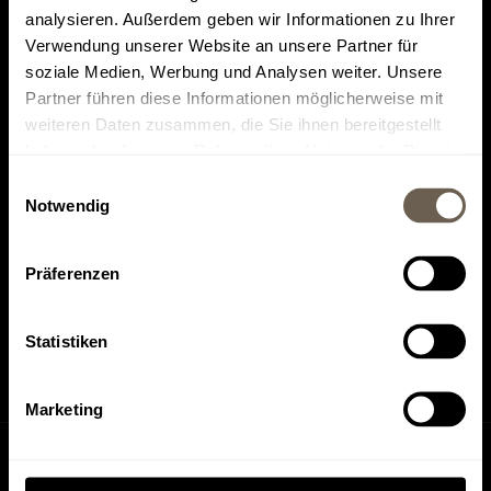
analysieren. Außerdem geben wir Informationen zu Ihrer
Verwendung unserer Website an unsere Partner für
soziale Medien, Werbung und Analysen weiter. Unsere
Partner führen diese Informationen möglicherweise mit
weiteren Daten zusammen, die Sie ihnen bereitgestellt
Top rated on
Find us on
haben oder die sie im Rahmen Ihrer Nutzung der Dienste
Tripadvisor
HolidayCheck
gesammelt haben.
Einwilligungsauswahl
Notwendig
Präferenzen
Find us on
Find us on
Instagram
Facebook
Statistiken
Marketing
Inquiry