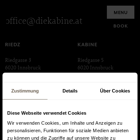
Inquiry
MENU
office@diekabine.at
BOOK
RIEDZ
KABINE
Riedgasse 3
Riedgasse 5
6020 Innsbruck
6020 Innsbruck
ABSTEIGE
INNSTRASSE 33
Zustimmung
Details
Über Cookies
Riedgasse 6
Innstraße 33
6020 Innsbruck
6020 Innsbruck
Diese Webseite verwendet Cookies
Wir verwenden Cookies, um Inhalte und Anzeigen zu
personalisieren, Funktionen für soziale Medien anbieten
zu können und die Zugriffe auf unsere Website zu